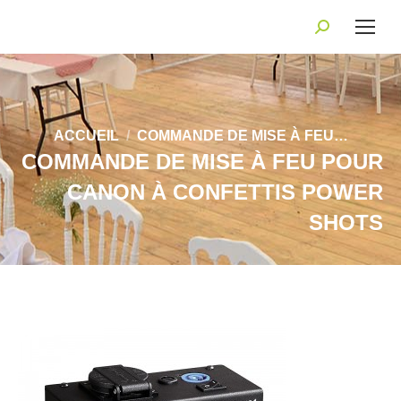
Recherche
:
Vous êtes ici :
ACCUEIL
COMMANDE DE MISE À FEU…
COMMANDE DE MISE À FEU POUR
CANON À CONFETTIS POWER
SHOTS