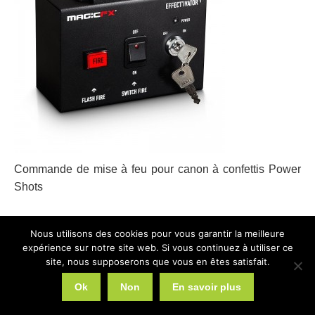
Commande de mise à feu pour canon à confettis Power
Shots
Nous utilisons des cookies pour vous garantir la meilleure
expérience sur notre site web. Si vous continuez à utiliser ce
site, nous supposerons que vous en êtes satisfait.
2026 © Web Communication
Liens utiles
Ok
Non
En savoir plus