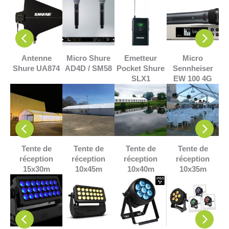
re
Antenne
Micro Shure
Emetteur
Micro
Shure UA874
AD4D / SM58
Pocket Shure
Sennheiser
S
SLX1
EW 100 4G
Tente de
Tente de
Tente de
Tente de
N
réception
réception
réception
réception
15x30m
10x45m
10x40m
10x35m