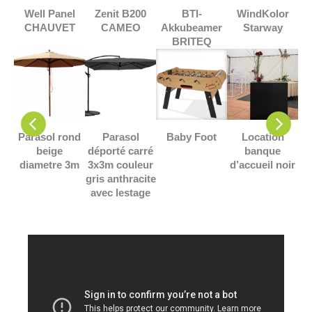
r
Well Panel
Zenit B200
WindKolor
Sc
BTI-
CHAUVET
CAMEO
Starway
Akkubeamer
BRITEQ
de
Parasol rond
Parasol
Baby Foot
Location
0cm
beige
déporté carré
banque
diametre 3m
3x3m couleur
d’accueil noir
gris anthracite
avec lestage