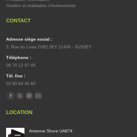
Gestion et réalisation d’événements
CONTACT
Adresse siège social :
3, Rue du Livas CHELSEY 21430 - SUSSEY
Téléphone :
06 70 12 97 49
Tél. fixe :
03 80 84 46 60
Trouvez nous sur :
La
La
La
La
page
page
page
page
LOCATION
Facebook
X
Instagram
E-
s'ouvre
s'ouvre
s'ouvre
mail
Antenne Shure UA874
dans
dans
dans
s'ouvre