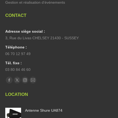
Gestion et réalisation d’événements
CONTACT
Adresse siège social :
3, Rue du Livas CHELSEY 21430 - SUSSEY
Téléphone :
06 70 12 97 49
Tél. fixe :
03 80 84 46 60
Trouvez nous sur :
La
La
La
La
page
page
page
page
LOCATION
Facebook
X
Instagram
E-
s'ouvre
s'ouvre
s'ouvre
mail
Antenne Shure UA874
dans
dans
dans
s'ouvre
une
une
une
dans