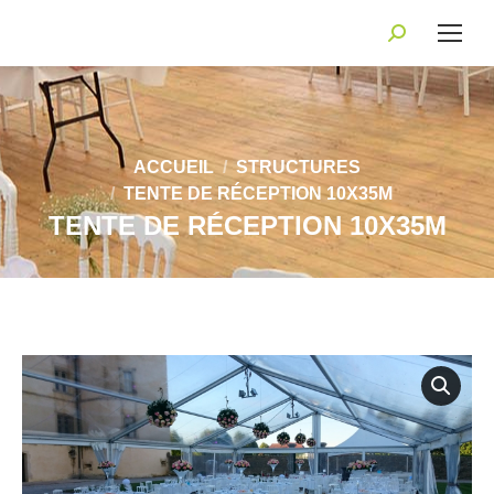
Recherche
:
Vous êtes ici :
ACCUEIL
STRUCTURES
TENTE DE RÉCEPTION 10X35M
TENTE DE RÉCEPTION 10X35M