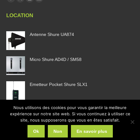
La
La
La
La
page
page
page
page
LOCATION
Facebook
X
Instagram
E-
s'ouvre
s'ouvre
s'ouvre
mail
Antenne Shure UA874
dans
dans
dans
s'ouvre
une
une
une
dans
nouvelle
nouvelle
nouvelle
une
fenêtre
fenêtre
fenêtre
nouvelle
Micro Shure AD4D / SM58
fenêtre
Emetteur Pocket Shure SLX1
Nous utilisons des cookies pour vous garantir la meilleure
expérience sur notre site web. Si vous continuez à utiliser ce
site, nous supposerons que vous en êtes satisfait.
2026 © Web Communication
Ok
Non
En savoir plus
Liens utiles