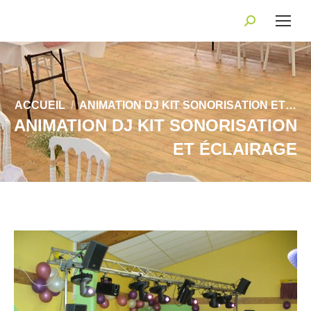
Recherche
:
Vous êtes ici :
ACCUEIL
ANIMATION DJ KIT SONORISATION ET…
ANIMATION DJ KIT SONORISATION
ET ÉCLAIRAGE