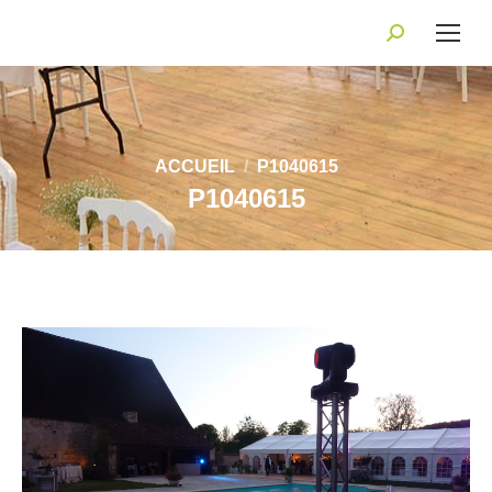
Recherche
:
Vous êtes ici :
ACCUEIL
P1040615
P1040615