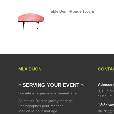
Table Demi-Ronde 150cm
MLA DIJON
CONTA
« SERVING YOUR EVENT »
Adresse s
3, Rue d
Société et agence évènementielle
SUSSEY
Animation DJ disc-jockey mariage
Téléphon
Photographes pour mariage
Magiciens pour mariage
06 70 12 