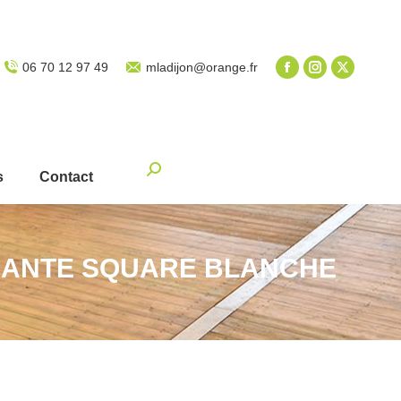
06 70 12 97 49
mladijon@orange.fr
Recherche
s
Contact
:
LIANTE SQUARE BLANCHE