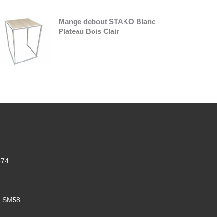
Mange debout STAKO Blanc
Plateau Bois Clair
874
/ SM58