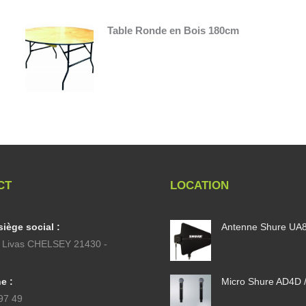
Table Ronde en Bois 180cm
CT
LOCATION
iège social :
Antenne Shure UA
u Livas CHELSEY 21430 -
e :
Micro Shure AD4D 
97 49