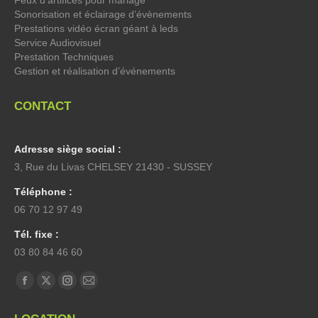
Feux d’artifices pour mariage
Sonorisation et éclairage d’évènements
Prestations vidéo écran géant à leds
Service Audiovisuel
Prestation Techniques
Gestion et réalisation d’événements
CONTACT
Adresse siège social :
3, Rue du Livas CHELSEY 21430 - SUSSEY
Téléphone :
06 70 12 97 49
Tél. fixe :
03 80 84 46 60
Trouvez nous sur :
La
La
La
La
page
page
page
page