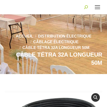
Recherche
:
Vous êtes ici :
ACCUEIL
DISTRIBUTION ÉLECTRIQUE
CÂBLAGE ÉLECTRIQUE
CÂBLE TÉTRA 32A LONGUEUR 50M
CÂBLE TÉTRA 32A LONGUEUR
50M