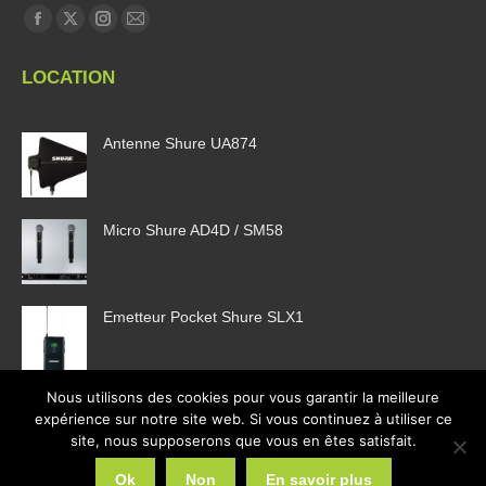
Trouvez nous sur :
La
La
La
La
page
page
page
page
LOCATION
Facebook
X
Instagram
E-
s'ouvre
s'ouvre
s'ouvre
mail
Antenne Shure UA874
dans
dans
dans
s'ouvre
une
une
une
dans
nouvelle
nouvelle
nouvelle
une
fenêtre
fenêtre
fenêtre
nouvelle
Micro Shure AD4D / SM58
fenêtre
Emetteur Pocket Shure SLX1
Nous utilisons des cookies pour vous garantir la meilleure
expérience sur notre site web. Si vous continuez à utiliser ce
site, nous supposerons que vous en êtes satisfait.
Ok
Non
En savoir plus
2026 © Web Communication