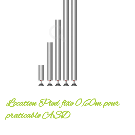
Location Pied fixe 0,60m pour
praticable ASD