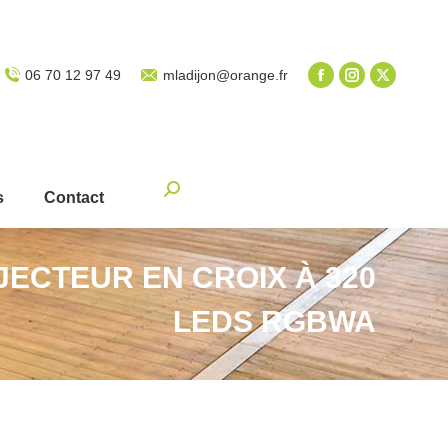
06 70 12 97 49
mladijon@orange.fr
Recherche
s
Contact
:
JECTEUR EN CROIX À 320
LEDS RGBWA