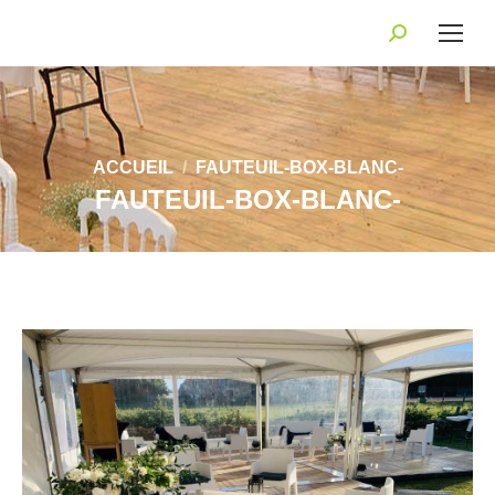
Recherche
:
Vous êtes ici :
ACCUEIL
FAUTEUIL-BOX-BLANC-
FAUTEUIL-BOX-BLANC-