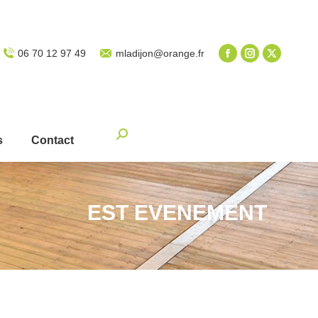
06 70 12 97 49
mladijon@orange.fr
Recherche
s
Contact
:
EST EVENEMENT