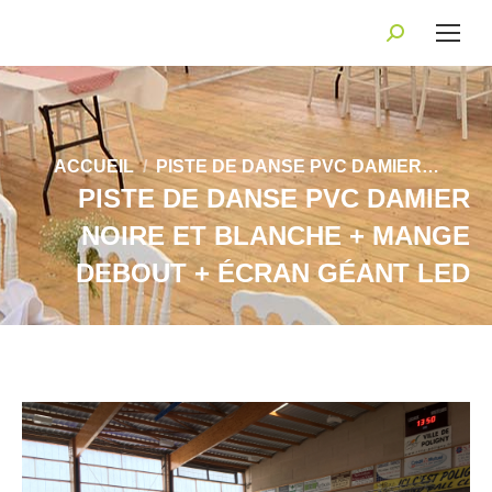
Recherche
:
Vous êtes ici :
ACCUEIL
PISTE DE DANSE PVC DAMIER…
PISTE DE DANSE PVC DAMIER
NOIRE ET BLANCHE + MANGE
DEBOUT + ÉCRAN GÉANT LED