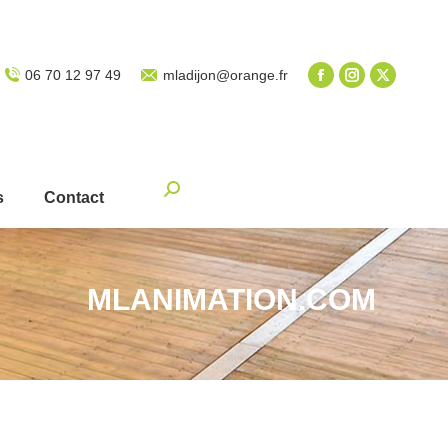
06 70 12 97 49
mladijon@orange.fr
Recherche
s
Contact
:
MLANIMATION.COM