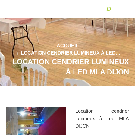
Recherche
:
Vous êtes ici :
ACCUEIL
LOCATION CENDRIER LUMINEUX À LED…
LOCATION CENDRIER LUMINEUX
À LED MLA DIJON
Location cendrier
lumineux à Led MLA
DIJON