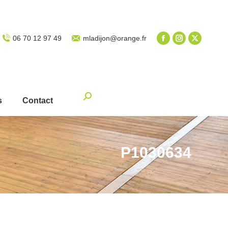
06 70 12 97 49
mladijon@orange.fr
Recherche
s
Contact
:
P1030634