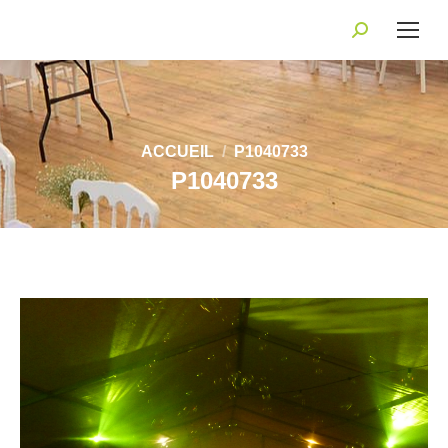
Recherche
:
Vous êtes ici :
ACCUEIL
P1040733
P1040733