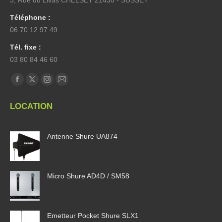
Téléphone :
06 70 12 97 49
Tél. fixe :
03 80 84 46 60
Trouvez nous sur :
La
La
La
La
page
page
page
page
LOCATION
Facebook
X
Instagram
E-
s'ouvre
s'ouvre
s'ouvre
mail
Antenne Shure UA874
dans
dans
dans
s'ouvre
une
une
une
dans
nouvelle
nouvelle
nouvelle
une
fenêtre
fenêtre
fenêtre
nouvelle
Micro Shure AD4D / SM58
fenêtre
Emetteur Pocket Shure SLX1