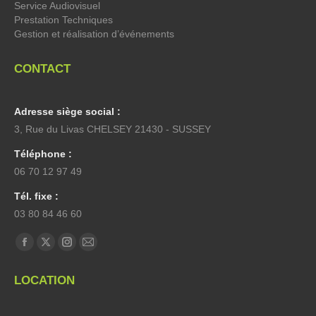
Service Audiovisuel
Prestation Techniques
Gestion et réalisation d’événements
CONTACT
Adresse siège social :
3, Rue du Livas CHELSEY 21430 - SUSSEY
Téléphone :
06 70 12 97 49
Tél. fixe :
03 80 84 46 60
Trouvez nous sur :
La
La
La
La
page
page
page
page
LOCATION
Facebook
X
Instagram
E-
s'ouvre
s'ouvre
s'ouvre
mail