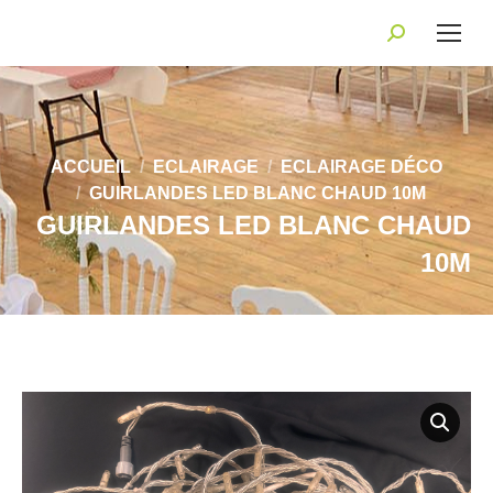
Recherche
:
Vous êtes ici :
ACCUEIL
ECLAIRAGE
ECLAIRAGE DÉCO
GUIRLANDES LED BLANC CHAUD 10M
GUIRLANDES LED BLANC CHAUD
10M